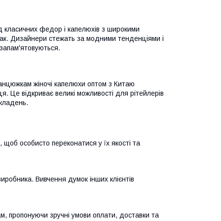
ід класичних федор і капелюхів з широкими
мак. Дизайнери стежать за модними тенденціями і
 запам'ятовуються.
анцюжкам жіночі капелюхи оптом з Китаю
ця. Це відкриває великі можливості для рітейлерів
кладень.
 щоб особисто переконатися у їх якості та
виробника. Вивчення думок інших клієнтів
ам, пропонуючи зручні умови оплати, доставки та