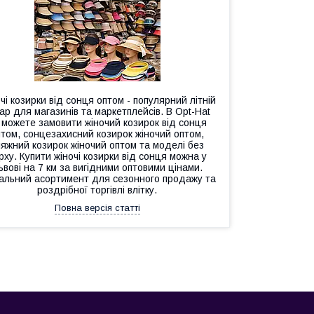
чі козирки від сонця оптом - популярний літній
ар для магазинів та маркетплейсів. В Opt-Hat
 можете замовити жіночий козирок від сонця
птом, сонцезахисний козирок жіночий оптом,
ляжний козирок жіночий оптом та моделі без
рху. Купити жіночі козирки від сонця можна у
ьвові на 7 км за вигідними оптовими цінами.
альний асортимент для сезонного продажу та
роздрібної торгівлі влітку.
Повна версія статті