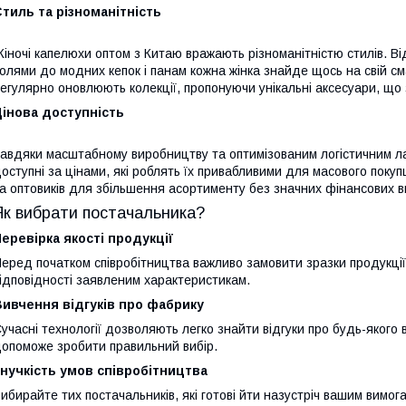
тиль та різноманітність
іночі капелюхи оптом з Китаю вражають різноманітністю стилів. В
олями до модних кепок і панам кожна жінка знайде щось на свій с
егулярно оновлюють колекції, пропонуючи унікальні аксесуари, що
Цінова доступність
авдяки масштабному виробництву та оптимізованим логістичним л
оступні за цінами, які роблять їх привабливими для масового покуп
а оптовиків для збільшення асортименту без значних фінансових в
Як вибрати постачальника?
еревірка якості продукції
еред початком співробітництва важливо замовити зразки продукції,
ідповідності заявленим характеристикам.
Вивчення відгуків про фабрику
учасні технології дозволяють легко знайти відгуки про будь-якого 
опоможе зробити правильний вибір.
нучкість умов співробітництва
ибирайте тих постачальників, які готові йти назустріч вашим вимог