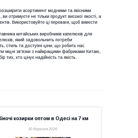
у розширити асортимент модними та якісними
ви отримуєте не тільки продукт високої якості, а
єнтів. Використовуйте ці переваги, щоб вивести
тавника китайських виробників капелюхів для
елюхів, який задовольнить потреби
ть, стиль та доступні ціни, що робить нас
ли міцні зв'язки з найкращими фабриками Китаю,
 тих, хто цінує надійність та якість.
іночі козирки оптом в Одесі на 7 км
30 березня 2026