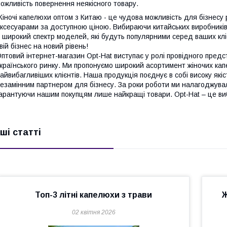
ожливість повернення неякісного товару.
іночі капелюхи оптом з Китаю - це чудова можливість для бізнес
ксесуарами за доступною ціною. Вибираючи китайських виробників, 
 широкий спектр моделей, які будуть популярними серед ваших клі
вій бізнес на новий рівень!
птовий інтернет-магазин Opt-Hat виступає у ролі провідного предс
країнського ринку. Ми пропонуємо широкий асортимент жіночих кап
айвибагливіших клієнтів. Наша продукція поєднує в собі високу якіс
езамінним партнером для бізнесу. За роки роботи ми налагоджува
арантуючи нашим покупцям лише найкращі товари. Opt-Hat – це вибір
нші статті
Топ-3 літні капелюхи з трави
Ж
02 квітня 2026