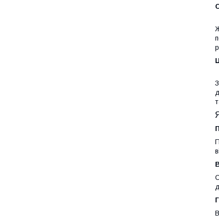
С
Ж
п
р
З
д
т
П
П
в
С
д
Г
В