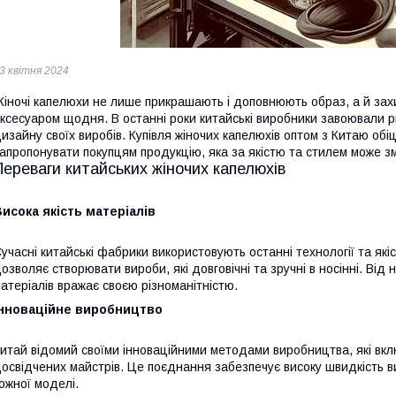
3 квітня 2024
іночі капелюхи не лише прикрашають і доповнюють образ, а й зах
ксесуаром щодня. В останні роки китайські виробники завоювали ри
изайну своїх виробів. Купівля жіночих капелюхів оптом з Китаю обі
апропонувати покупцям продукцію, яка за якістю та стилем може з
Переваги китайських жіночих капелюхів
исока якість матеріалів
учасні китайські фабрики використовують останні технології та як
озволяє створювати вироби, які довговічні та зручні в носінні. Від
атеріалів вражає своєю різноманітністю.
Інноваційне виробництво
итай відомий своїми інноваційними методами виробництва, які вкл
освідчених майстрів. Це поєднання забезпечує високу швидкість в
ожної моделі.