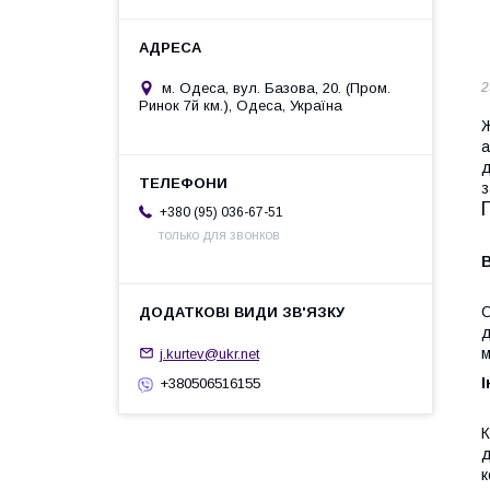
м. Одеса, вул. Базова, 20. (Пром.
2
Ринок 7й км.), Одеса, Україна
Ж
а
д
з
+380 (95) 036-67-51
только для звонков
В
С
д
м
j.kurtev@ukr.net
+380506516155
К
д
к