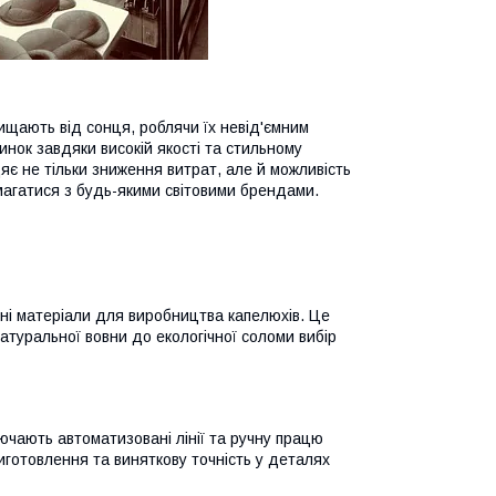
ищають від сонця, роблячи їх невід'ємним
нок завдяки високій якості та стильному
цяє не тільки зниження витрат, але й можливість
магатися з будь-якими світовими брендами.
існі матеріали для виробництва капелюхів. Це
 натуральної вовни до екологічної соломи вибір
ючають автоматизовані лінії та ручну працю
иготовлення та виняткову точність у деталях