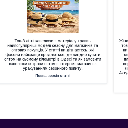
Топ-3 літні капелюхи з матеріалу трави -
Жіно
найпопулярніші моделі сезону для магазинів та
тов
оптових покупців. У статті ви дізнаєтесь, які
ви
фасони найкраще продаються, де вигідно купити
о
оптом на сьомому кілометрі в Одесі та як замовити
п
капелюхи із трави оптом в інтернет-магазині з
ве
урахуванням сезонного попиту.
Л
Акту
Повна версія статті