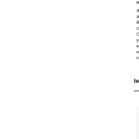
м
Ж
а
й
с
О
у
н
н
г
І