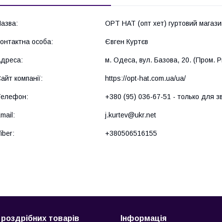
OPT HAT (опт хет) гуртовий магази
Євген Куртєв
м. Одеса, вул. Базова, 20. (Пром. Р
https://opt-hat.com.ua/ua/
+380 (95) 036-67-51
только для з
j.kurtev@ukr.net
+380506516155
 роздрібних товарів
Інформація