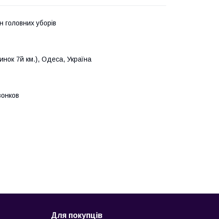
н головних уборів
инок 7й км.), Одеса, Україна
вонков
Для покупців