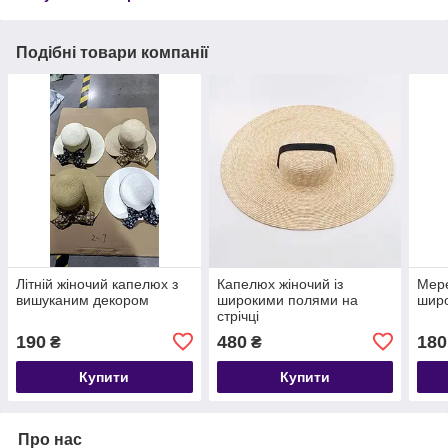
Подібні товари компанії
Літній жіночий капелюх з
Капелюх жіночий із
Мер
вишуканим декором
широкими полями на
шир
стрічці
190
480
180
₴
₴
Купити
Купити
Про нас