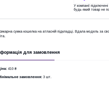
У компанії підключені
будь-який товар не п
икарна сумка кошелка на атласній підкладці. Вдала модель за сво
іта.
нформація для замовлення
іна:
410 ₴
Мінімальне замовлення:
3 шт.