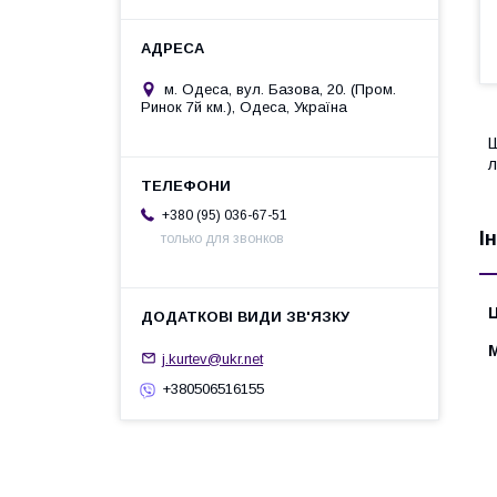
м. Одеса, вул. Базова, 20. (Пром.
Ринок 7й км.), Одеса, Україна
Ш
л
+380 (95) 036-67-51
І
только для звонков
Ц
j.kurtev@ukr.net
+380506516155