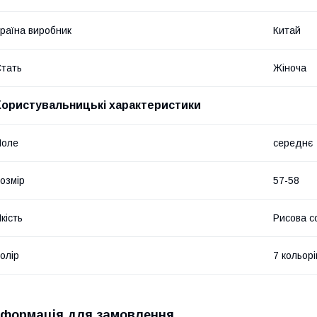
раїна виробник
Китай
тать
Жіноча
Користувальницькі характеристики
Поле
середнє
озмір
57-58
кість
Рисова с
олір
7 кольорі
нформація для замовлення