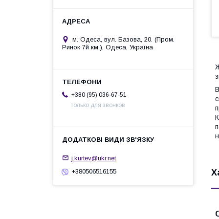
м. Одеса, вул. Базова, 20. (Пром.
Ринок 7й км.), Одеса, Україна
Ж
з
В
+380 (95) 036-67-51
с
только для звонков
п
К
п
н
j.kurtev@ukr.net
Х
+380506516155