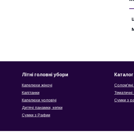
Ц
Літні головні убори
Каталог
Капелюхи жіночі
Солом'яні
Капітанки
Тематичні
Капелюхи чоловічі
Сумки з р
Дитячі панамки, кепки
Сумки з Рафии