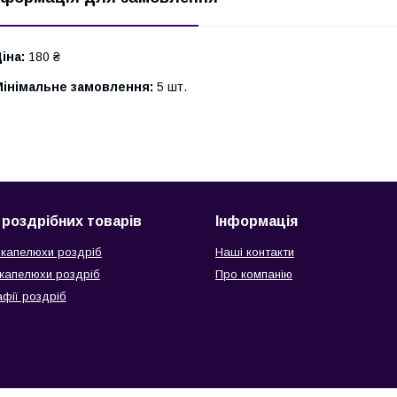
іна:
180 ₴
Мінімальне замовлення:
5 шт.
 роздрібних товарів
Інформація
 капелюхи роздріб
Наші контакти
 капелюхи роздріб
Про компанію
афії роздріб