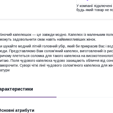
У компанії підключені
будь-який товар не п
іночий капелюшок — це завжди модно. Капелюх із маленьким пол
можуть задовольнити смак навіть найвимогливіших жінок.
и шукайте модний літній головний убір, який би прикрасив Вас і во
юди. Представляємо Вам солом'яний капелюх, виготовлений із рисо
ричому плететься соломка для такого капелюха на високотехнолог
итаю. Поля чудового капелюха чудово захищають обличчя від сон
аморочити. Суворі чіткі лінії чудового солом'яного капелюха для жін
атури
арактеристики
Основні атрибути