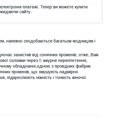
 електронні платежі. Тепер ви можете купити
окидаючи сайту.
ем, напевно сподобаються багатьом модницям і
дночас захистив від сонячних променів, отже, Вам
вої соломки через її ажурне переплетення,
ічному обладнанні,одною з провідних фабрик
ячних променів, що змушують надмірно
ок, підкреслюють ніжність і тонкість жіночої