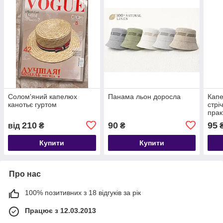
Солом'яний капелюх
Панама льон доросла
Капе
канотьє гуртом
стрі
прак
стаб
210
90
95
від
₴
₴
Купити
Купити
Про нас
100% позитивних з 18 відгуків за рік
Працює з 12.03.2013