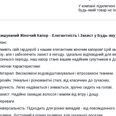
У компанії підключені
будь-який товар не п
ишуканий Жіночий Капор - Елегантність і Захист у Будь-яку
пис:
живіть свій гардероб з нашим елегантним жіночим капором! Цей а
зу, але і забезпечить захист в негоду. Ідеально відповідний для в
сіннього періоду, наш капор стане вашим надійним супутником в дощ
лючові Характеристики:
атеріал: Високоякісні водовідштовхувальні і вітрозахисні тканини.
изайн: Унікальні і різноманітні стилі, від класичних до сучасних.
ручність: Легко надівається і знімається, зручно сидить на голові.
ахист: Надійно захищає волосся і макіяж від вітру і дощу.
ереваги:
ніверсальність: Підходить для різних випадків - від повсякденног
озміри: Доступний в різних розмірах для ідеальної посадки.