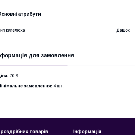
Основні атрибути
ип капелюха
Дашок
нформація для замовлення
іна:
70 ₴
Мінімальне замовлення:
4 шт.
 роздрібних товарів
Інформація