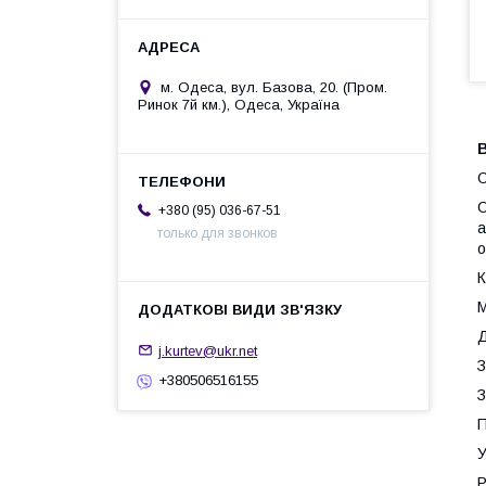
м. Одеса, вул. Базова, 20. (Пром.
Ринок 7й км.), Одеса, Україна
В
О
О
+380 (95) 036-67-51
а
только для звонков
о
К
М
Д
j.kurtev@ukr.net
З
+380506516155
З
П
У
Р