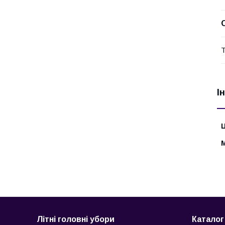
Т
І
Ц
Літні головні убори
Каталог