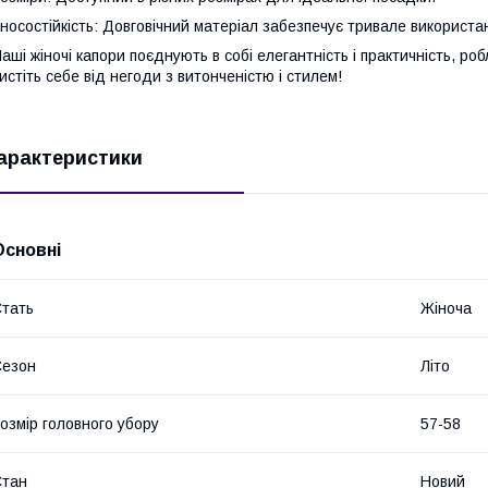
носостійкість: Довговічний матеріал забезпечує тривале використа
аші жіночі капори поєднують в собі елегантність і практичність, ро
истіть себе від негоди з витонченістю і стилем!
арактеристики
Основні
тать
Жіноча
Сезон
Літо
озмір головного убору
57-58
Стан
Новий