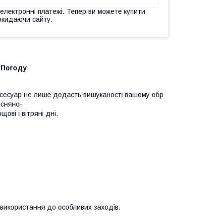
 електронні платежі. Тепер ви можете купити
окидаючи сайту.
 Погоду
ксесуар не лише додасть вишуканості вашому обр
есняно-
ові і вітряні дні.
о використання до особливих заходів.