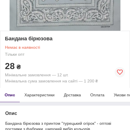
Бандана бірюзова
Немає в наявності
Тільки опт
28
₴
Мінімальне замовлення — 12 шт.
Мінімальна сума замовлення на сайті — 1 200 ₴
Опис
Характеристики
Доставка
Оплата
Умови п
Опис
Бандана бірюзова з принтом "турецький огірок" - оптові
поставки з фабрики, широкий вибір кольорів.