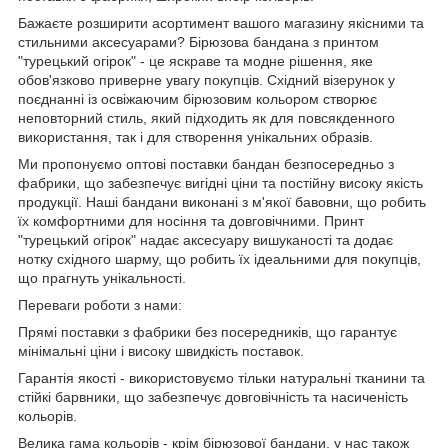
Бажаєте розширити асортимент вашого магазину якісними та
стильними аксесуарами? Бірюзова бандана з принтом
"турецький огірок" - це яскраве та модне рішення, яке
обов'язково приверне увагу покупців. Східний візерунок у
поєднанні із освіжаючим бірюзовим кольором створює
неповторний стиль, який підходить як для повсякденного
використання, так і для створення унікальних образів.
Ми пропонуємо оптові поставки бандан безпосередньо з
фабрики, що забезпечує вигідні ціни та постійну високу якість
продукції. Наші бандани виконані з м'якої бавовни, що робить
їх комфортними для носіння та довговічними. Принт
"турецький огірок" надає аксесуару вишуканості та додає
нотку східного шарму, що робить їх ідеальними для покупців,
що прагнуть унікальності.
Переваги роботи з нами:
Прямі поставки з фабрики без посередників, що гарантує
мінімальні ціни і високу швидкість поставок.
Гарантія якості - використовуємо тільки натуральні тканини та
стійкі барвники, що забезпечує довговічність та насиченість
кольорів.
Велика гама кольорів - крім бірюзової бандани, у нас також