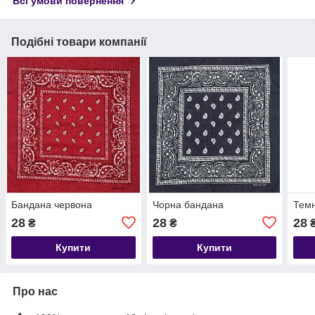
Всі умови повернення
Подібні товари компанії
Бандана червона
Чорна бандана
Темн
28
28
28
₴
₴
Купити
Купити
Про нас