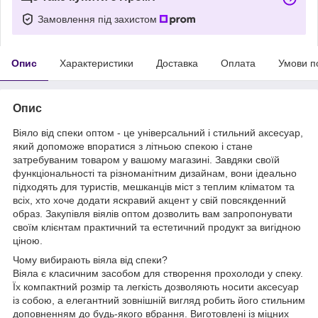
Замовлення під захистом
Опис
Характеристики
Доставка
Оплата
Умови п
Опис
Віяло від спеки оптом - це універсальний і стильний аксесуар,
який допоможе впоратися з літньою спекою і стане
затребуваним товаром у вашому магазині. Завдяки своїй
функціональності та різноманітним дизайнам, вони ідеально
підходять для туристів, мешканців міст з теплим кліматом та
всіх, хто хоче додати яскравий акцент у свій повсякденний
образ. Закупівля віялів оптом дозволить вам запропонувати
своїм клієнтам практичний та естетичний продукт за вигідною
ціною.
Чому вибирають віяла від спеки?
Віяла є класичним засобом для створення прохолоди у спеку.
Їх компактний розмір та легкість дозволяють носити аксесуар
із собою, а елегантний зовнішній вигляд робить його стильним
доповненням до будь-якого вбрання. Виготовлені із міцних