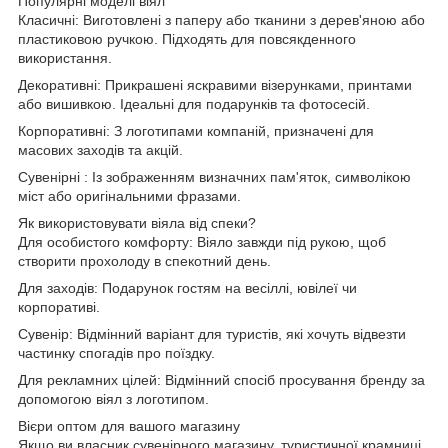
Популярні моделі віял
Класичні: Виготовлені з паперу або тканини з дерев'яною або
пластиковою ручкою. Підходять для повсякденного
використання.
Декоративні: Прикрашені яскравими візерунками, принтами
або вишивкою. Ідеальні для подарунків та фотосесій.
Корпоративні: З логотипами компаній, призначені для
масових заходів та акцій.
Сувенірні : Із зображенням визначних пам'яток, символікою
міст або оригінальними фразами.
Як використовувати віяла від спеки?
Для особистого комфорту: Віяло завжди під рукою, щоб
створити прохолоду в спекотний день.
Для заходів: Подарунок гостям на весіллі, ювілеї чи
корпоративі.
Сувенір: Відмінний варіант для туристів, які хочуть відвезти
частинку спогадів про поїздку.
Для рекламних цілей: Відмінний спосіб просування бренду за
допомогою віял з логотипом.
Вієри оптом для вашого магазину
Якщо ви власник сувенірного магазину, туристичної крамниці